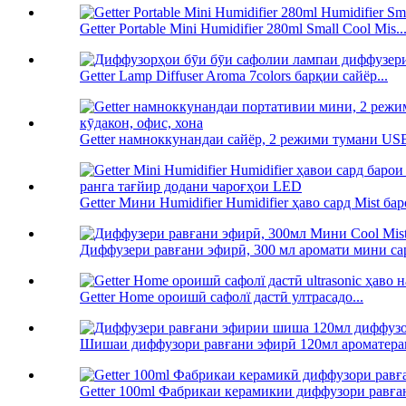
Getter Portable Mini Humidifier 280ml Small Cool Mis..
Getter Lamp Diffuser Aroma 7colors барқии сайёр...
Getter намноккунандаи сайёр, 2 режими тумани USB
Getter Мини Humidifier Humidifier ҳаво сард Mist баро
Диффузери равғани эфирӣ, 300 мл аромати мини сар
Getter Home ороишӣ сафолї дастӣ ултрасадо...
Шишаи диффузори равғани эфирӣ 120мл ароматерап
Getter 100ml Фабрикаи керамикии диффузори равған