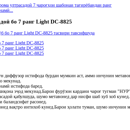
амӣ...
оӣ бо 7 ранг Light DC-8825
мчун диффузор истифода бурдан мумкин аст, аммо инчунин мета
ҳо мекунад.
намӣ истифода баред.
шиқона эҷод мекунад.Барои фурӯзон кардани чароғ тугмаи "НУР"
расадоӣ қабулшуда, шумо метавонед дар нисфи шаб хуб хоб кун
и баландсифат расонед.
нед вақтро интихоб кунед.Барои ҳолати туман, шумо инчунин ме