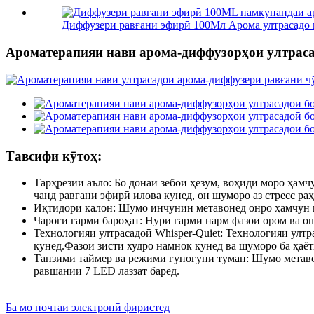
Диффузери равғани эфирӣ 100Мл Арома ултрасадо н
Ароматерапияи нави арома-диффузорҳои ултрасад
Тавсифи кӯтоҳ:
Тарҳрезии аъло: Бо донаи зебои ҳезум, воҳиди моро ҳа
чанд равғани эфирӣ илова кунед, он шуморо аз стресс ра
Иқтидори калон: Шумо инчунин метавонед онро ҳамчун 
Чароғи гарми бароҳат: Нури гарми нарм фазои ором ва о
Технологияи ултрасадоӣ Whisper-Quiet: Технологияи улт
кунед.Фазои зисти худро намнок кунед ва шуморо ба ҳаёт
Танзими таймер ва режими гуногуни туман: Шумо метаво
равшании 7 LED лаззат баред.
Ба мо почтаи электронӣ фиристед