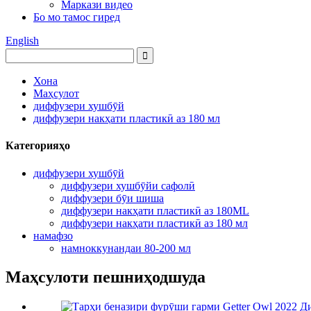
Маркази видео
Бо мо тамос гиред
English
Хона
Маҳсулот
диффузери хушбӯй
диффузери накҳати пластикӣ аз 180 мл
Категорияҳо
диффузери хушбӯй
диффузери хушбӯйи сафолӣ
диффузери бӯи шиша
диффузери накҳати пластикӣ аз 180ML
диффузери накҳати пластикӣ аз 180 мл
намафзо
намноккунандаи 80-200 мл
Маҳсулоти пешниҳодшуда