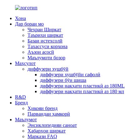
Хона
Дар бораи мо
Чеҳраи Ширкат
Таърихи ширкат
Базаи истехсолй
Тахассуси корхона
Аъзои асосй
Маълумоти бозор
Маҳсулот
диффузери хушбӯй
диффузери хушбӯйи сафолӣ
диффузери бӯи шиша
диффузери накҳати пластикӣ аз 180ML
диффузери накҳати пластикӣ аз 180 мл
R&D
Бренд
Ҳикояи бренд
Парвандаи ҳамкорӣ
Маълумот
Энсиклопедияи саноат
Хабарҳои ширкат
Маркази FAQ