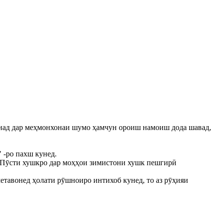
вонад дар меҳмонхонаи шумо ҳамчун ороиш намоиш дода шавад,
 -ро пахш кунед.
ед.Пӯсти хушкро дар моҳҳои зимистони хушк пешгирӣ
тавонед ҳолати рӯшноиро интихоб кунед, то аз рӯҳияи