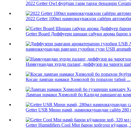
2022 Getter Owl фурӯши гарм тарҳи беназири Ceramic
2022 Getter 100мл намноккунакҳои сайёри автомобил
Getter Board Диффуери шишаи сабуки арома барои хо
намноккунандаи равғани гулобии гули USB aromather
Намкунандаи хурди паланг, диффузор ва чароғи шаб
Косаи лампаи намаки Ҳимолой бо пораҳои табиӣ ...
Лампаи намаки Ҳимолой бо Калиди равшангар коми
Getter USB Мини намӣ, намноккунандаи сайёр 280 м
Getter Humidifiers Cool Mist барои хобгоҳи кӯдакон, 3