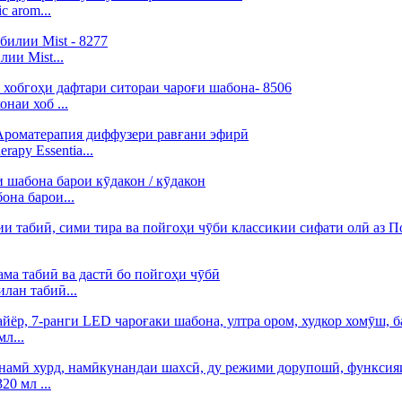
 arom...
ии Mist...
наи хоб ...
apy Essentia...
она барои...
лан табиӣ...
л...
20 мл ...