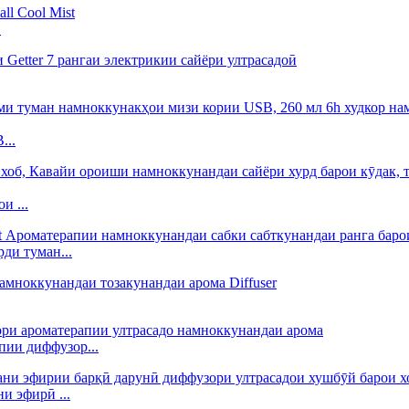
.
...
и ...
ди туман...
ии диффузор...
и эфирӣ ...