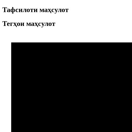
Тафсилоти маҳсулот
Тегҳои маҳсулот